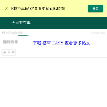
下載搭車EASY查看更多到站時間
安裝
今日有冇車
#
1
b17yq0xv66
3 years ago
幾時有車
下載 搭車 EASY 查看更多帖文!
0