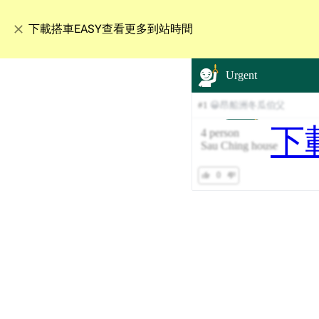
下載搭車EASY查看更多到站時間
Urgent
#
1
😀昂船洲冬瓜伯父
下
4 person
Sau Ching house
0