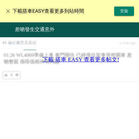
下載搭車EASY查看更多到站時間
安裝
差啲發生交通意外
#
1
😀紅磡苦瓜高祖
a year ago
01:26 WL4069準備上車 車門開住 已經摸住架車突然開車 差
下載 搭車 EASY 查看更多帖文!
啲整親 係唔係精神有問題
0