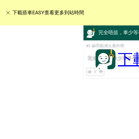
下載搭車EASY查看更多到站時間
完全唔掂，車少等
#
1
😀昂船洲火蔥外甥
下
完全唔掂，車少等半小
1